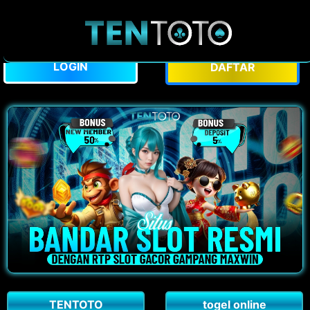
LOGIN
DAFTAR
TENTOTO
togel online