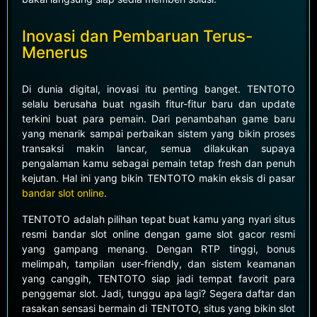
Inovasi dan Pembaruan Terus-
Menerus
Di dunia digital, inovasi itu penting banget. TENTOTO
selalu berusaha buat ngasih fitur-fitur baru dan update
terkini buat para pemain. Dari penambahan game baru
yang menarik sampai perbaikan sistem yang bikin proses
transaksi makin lancar, semua dilakukan supaya
pengalaman kamu sebagai pemain tetap fresh dan penuh
kejutan. Hal ini yang bikin TENTOTO makin eksis di pasar
bandar slot online
.
TENTOTO adalah pilihan tepat buat kamu yang nyari situs
resmi bandar slot online dengan game slot gacor resmi
yang gampang menang. Dengan RTP tinggi, bonus
melimpah, tampilan user-friendly, dan sistem keamanan
yang canggih, TENTOTO siap jadi tempat favorit para
penggemar slot. Jadi, tunggu apa lagi? Segera daftar dan
rasakan sensasi bermain di TENTOTO, situs yang bikin slot