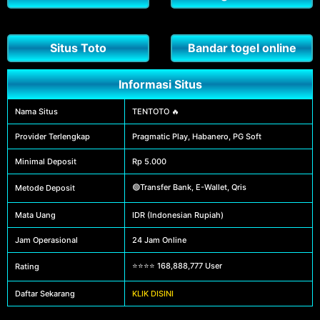
Situs Toto
Bandar togel online
Informasi Situs
Nama Situs
TENTOTO 🔥
Provider Terlengkap
Pragmatic Play, Habanero, PG Soft
Minimal Deposit
Rp 5.000
🟢Transfer Bank, E-Wallet, Qris
Metode Deposit
Mata Uang
IDR (Indonesian Rupiah)
Jam Operasional
24 Jam Online
⭐⭐⭐⭐ 168,888,777 User
Rating
Daftar Sekarang
KLIK DISINI