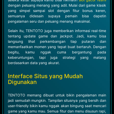
dengan peluang menang yang adil. Mulai dari game klasik
yang simpel sampai slot dengan fitur bonus keren,
semuanya didesain supaya pemain bisa dapetin
pengalaman seru dan peluang menang maksimal.
Selain itu, TENTOTO juga memberikan informasi real-time
tentang update game dan jackpot. Jadi, kamu bisa
langsung lihat perkembangan tiap putaran dan
memanfaatkan momen yang tepat buat bertaruh. Dengan
begitu, kamu nggak cuma bergantung pada
keberuntungan, tapi juga strategi yang matang
berdasarkan data yang akurat.
Interface Situs yang Mudah
Digunakan
TENTOTO memang dibuat untuk bikin pengalaman main
jadi semudah mungkin. Tampilan situsnya yang bersih dan
user-friendly bikin kamu nggak akan bingung saat mencari
game yang kamu mau. Semua fitur dan menu disusun rapi,